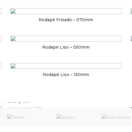
Rodapé Frisado – 070mm
RIAS RECENTES
» LOJAS AG
Rodapé Liso – 050mm
As diferenças entre
CAPITAL:
DRYWALL X GESSO X
GESSO ACARTONADO
Mooca
Rodapé Liso – 150mm
22 de setembro de 2020
INTERIOR:
Como funciona a
Bragança Paulista
instalação de uma parede
de Drywall?
19 de agosto de 2020
Exemplos do uso do
Drywall na decoração