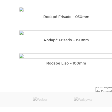
Rodapé Frisado – 050mm
» MATÉ
Rodapé Frisado – 150mm
Televendas: 11 3832.1166 | 3833.0990
11 97100-0141
Rodapé Liso – 100mm
vendas@morroverde.com.br
|
|
|