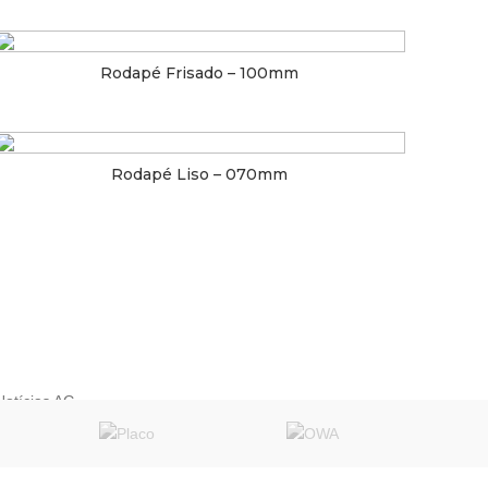
Rodapé Frisado – 100mm
» INSTITUCIONAL
Rodapé Liso – 070mm
Política de Privacidade
Cálculo de Material
O Armazém
Fale Conosco
Trabalhe Conosco
Notícias AG