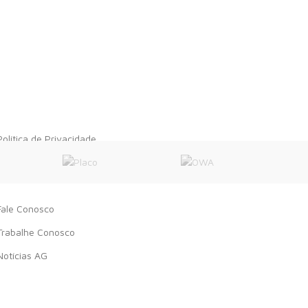
» INSTITUCIONAL
Política de Privacidade
Cálculo de Material
O Armazém
Fale Conosco
Trabalhe Conosco
Notícias AG