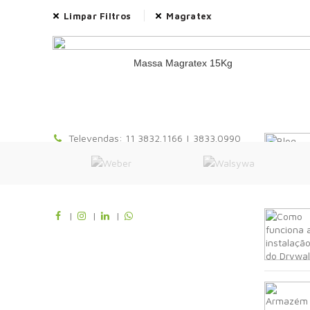
Limpar Filtros
Magratex
Massa Magratex 15Kg
» MATÉR
Televendas: 11 3832.1166 | 3833.0990
11 97100-0141
vendas@morroverde.com.br
|
|
|