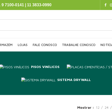
 9 7100-0141 | 11 3833-0990
RMAZÉM
LOJAS
FALE CONOSCO
TRABALHE CONOSCO
NOTÍCI
PISOS VINÍLICOS
SISTEMA DRYWALL
Mostrar
12
24