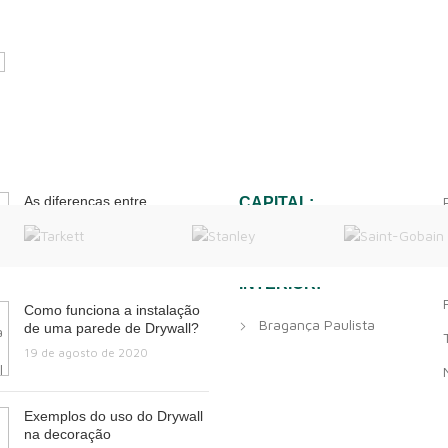
IAS RECENTES
» LOJAS AG
As diferenças entre
CAPITAL:
DRYWALL X GESSO X
GESSO ACARTONADO
Mooca
22 de setembro de 2020
INTERIOR:
PHP Code Snippets
Powered By :
XYZScripts.com
Como funciona a instalação
Bragança Paulista
de uma parede de Drywall?
19 de agosto de 2020
Exemplos do uso do Drywall
na decoração