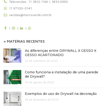
Televendas: 11 3832.1166 | 3833.0990
11 97100-0141
vendas@morroverde.com.br
|
|
|
» MATÉRIAS RECENTES
As diferenças entre DRYWALL X GESSO X
GESSO ACARTONADO
22 de setembro de 2020
Como funciona a instalação de uma parede
de Drywall?
19 de agosto de 2020
Exemplos do uso do Drywall na decoração
28 de dezembro de 2019