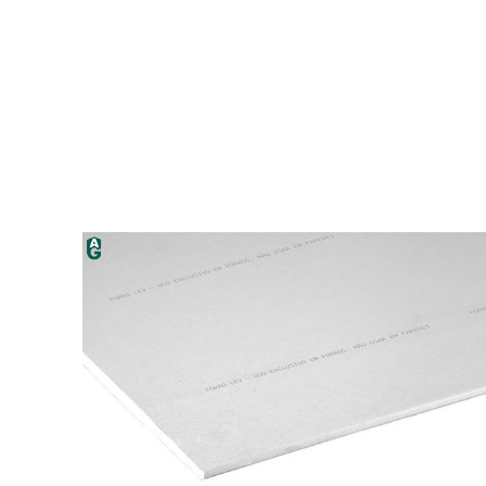
» MATÉ
Televendas: 11 3832.1166 | 3833.0990
11 97100-0141
vendas@morroverde.com.br
|
|
|