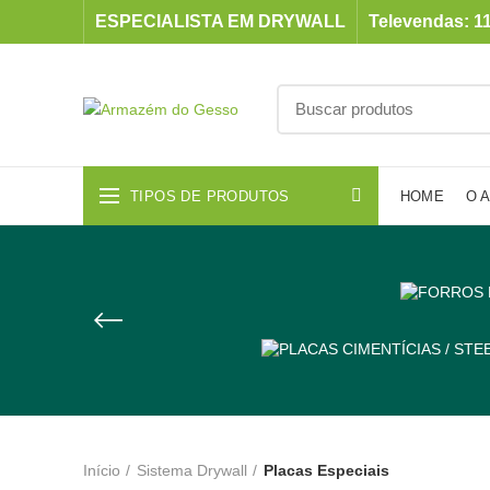
ESPECIALISTA EM DRYWALL
Televendas: 11
TIPOS DE PRODUTOS
HOME
O 
Início
Sistema Drywall
Placas Especiais