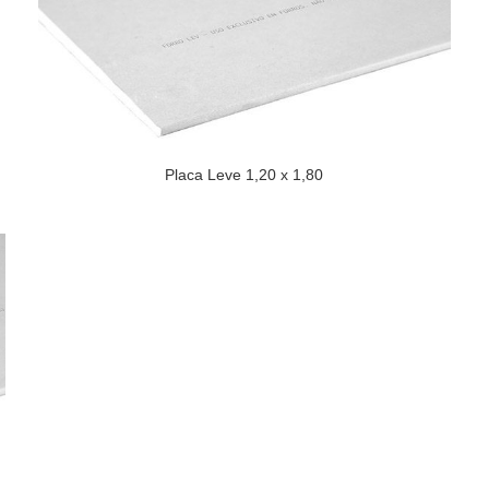
Placa Leve 1,20 x 1,80
RIAS RECENTES
» LOJAS AG
As diferenças entre
CAPITAL:
DRYWALL X GESSO X
GESSO ACARTONADO
Mooca
22 de setembro de 2020
INTERIOR:
Como funciona a instalação
Bragança Paulista
de uma parede de Drywall?