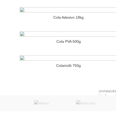
Cola Adesivo 18kg
Cola PVA 500g
» MATÉR
Televendas: 11 3832.1166 | 3833.0990
11 97100-0141
Colamúlti 750g
vendas@morroverde.com.br
|
|
|