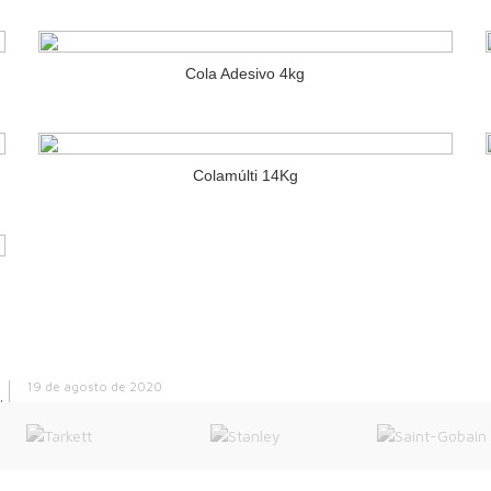
Cola Adesivo 4kg
IAS RECENTES
Colamúlti 14Kg
» LOJAS AG
As diferenças entre
CAPITAL:
DRYWALL X GESSO X
GESSO ACARTONADO
Mooca
22 de setembro de 2020
INTERIOR:
Como funciona a instalação
Bragança Paulista
de uma parede de Drywall?
19 de agosto de 2020
Exemplos do uso do Drywall
na decoração