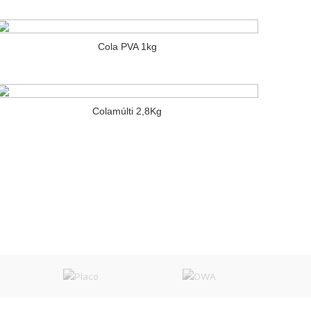
Cola PVA 1kg
» INSTITUCIONAL
Colamúlti 2,8Kg
Política de Privacidade
Cálculo de Material
O Armazém
Fale Conosco
Trabalhe Conosco
Notícias AG