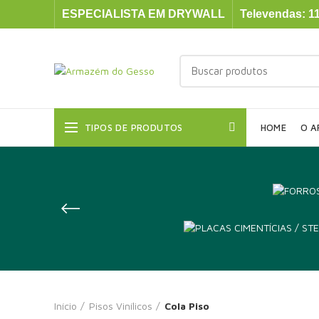
ESPECIALISTA EM DRYWALL
Televendas: 11
TIPOS DE PRODUTOS
HOME
O A
Início
Pisos Vinílicos
Cola Piso