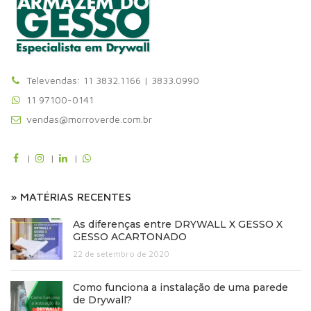
Televendas: 11 3832.1166 | 3833.0990
11 97100-0141
vendas@morroverde.com.br
|
|
|
» MATÉRIAS RECENTES
As diferenças entre DRYWALL X GESSO X
GESSO ACARTONADO
22 de setembro de 2020
Como funciona a instalação de uma parede
de Drywall?