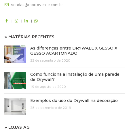
vendas@morroverde.com.br
|
|
|
» MATÉRIAS RECENTES
As diferenças entre DRYWALL X GESSO X
GESSO ACARTONADO
22 de setembro de 2020
Como funciona a instalação de uma parede
de Drywall?
19 de agosto de 2020
Exemplos do uso do Drywall na decoração
28 de dezembro de 2019
» LOJAS AG