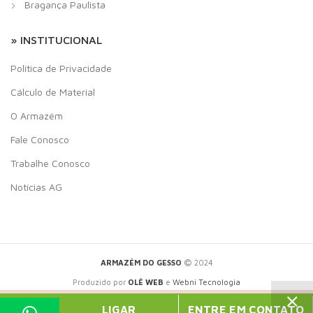
Bragança Paulista
» INSTITUCIONAL
Política de Privacidade
Cálculo de Material
O Armazém
Fale Conosco
Trabalhe Conosco
Notícias AG
ARMAZÉM DO GESSO
2024
Produzido por
OLÉ WEB
e
Webni Tecnologia
PHP Code Snippets
Powered By :
XYZScripts.com
LIGAR
ENTRE EM CONTATO