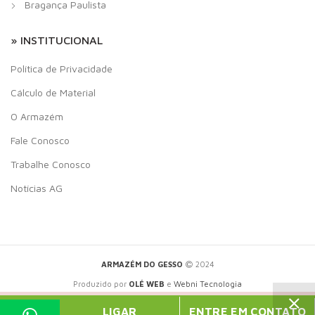
Bragança Paulista
» INSTITUCIONAL
Política de Privacidade
Cálculo de Material
O Armazém
Fale Conosco
Trabalhe Conosco
Notícias AG
ARMAZÉM DO GESSO
2024
Produzido por
OLÉ WEB
e
Webni Tecnologia
PHP Code Snippets
Powered By :
XYZScripts.com
LIGAR
ENTRE EM CONTATO