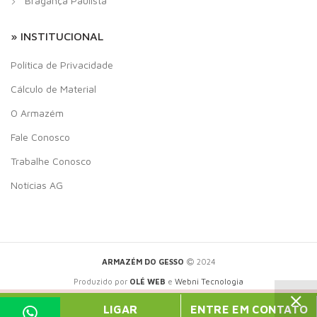
Bragança Paulista
» INSTITUCIONAL
Política de Privacidade
Cálculo de Material
O Armazém
Fale Conosco
Trabalhe Conosco
Notícias AG
ARMAZÉM DO GESSO
2024
Produzido por
OLÉ WEB
e
Webni Tecnologia
PHP Code Snippets
Powered By :
XYZScripts.com
LIGAR
ENTRE EM CONTATO