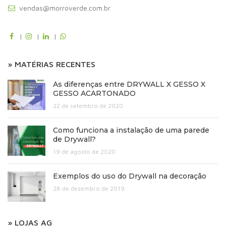
vendas@morroverde.com.br
|
|
|
» MATÉRIAS RECENTES
As diferenças entre DRYWALL X GESSO X
GESSO ACARTONADO
22 de setembro de 2020
Como funciona a instalação de uma parede
de Drywall?
19 de agosto de 2020
Exemplos do uso do Drywall na decoração
28 de dezembro de 2019
» LOJAS AG