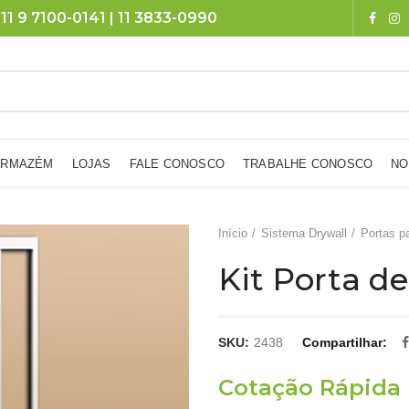
11 9 7100-0141 | 11 3833-0990
ARMAZÉM
LOJAS
FALE CONOSCO
TRABALHE CONOSCO
NO
Início
Sistema Drywall
Portas p
Kit Porta de
SKU:
2438
Compartilhar
Cotação Rápida