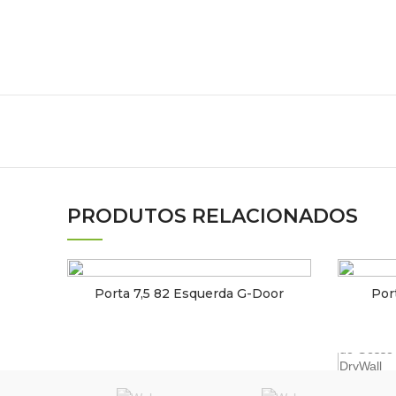
» MATÉ
Televendas: 11 3832.1166 | 3833.0990
11 97100-0141
vendas@morroverde.com.br
PRODUTOS RELACIONADOS
|
|
|
Porta 7,5 82 Esquerda G-Door
Por