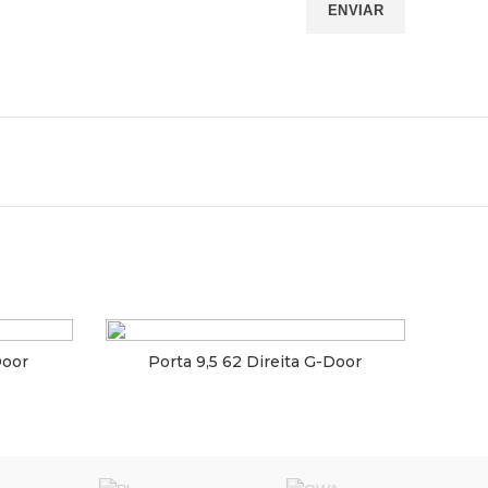
» INSTITUCIONAL
Política de Privacidade
Cálculo de Material
O Armazém
Fale Conosco
Trabalhe Conosco
Notícias AG
Door
Porta 9,5 62 Direita G-Door