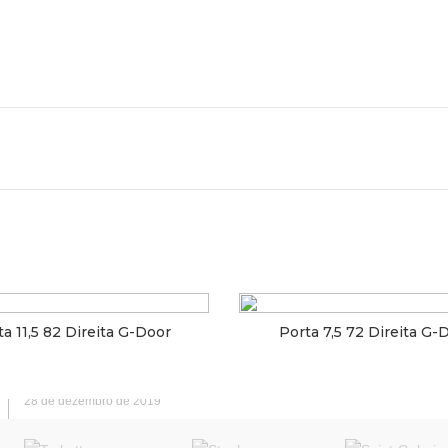
RIAS RECENTES
» LOJAS AG
As diferenças entre
CAPITAL:
DRYWALL X GESSO X
GESSO ACARTONADO
Mooca
22 de setembro de 2020
INTERIOR:
Como funciona a
Bragança Paulista
instalação de uma parede
de Drywall?
19 de agosto de 2020
ta 11,5 82 Direita G-Door
Porta 7,5 72 Direita G-
Exemplos do uso do
Drywall na decoração
28 de dezembro de 2019