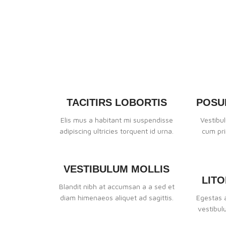
» MATÉR
TACITIRS LOBORTIS
POSU
Televendas: 11 3832.1166 | 3833.0990
11 97100-0141
Elis mus a habitant mi suspendisse
Vestibul
adipiscing ultricies torquent id urna.
cum pri
vendas@morroverde.com.br
|
|
|
VESTIBULUM MOLLIS
LITO
Blandit nibh at accumsan a a sed et
diam himenaeos aliquet ad sagittis.
Egestas 
vestibul