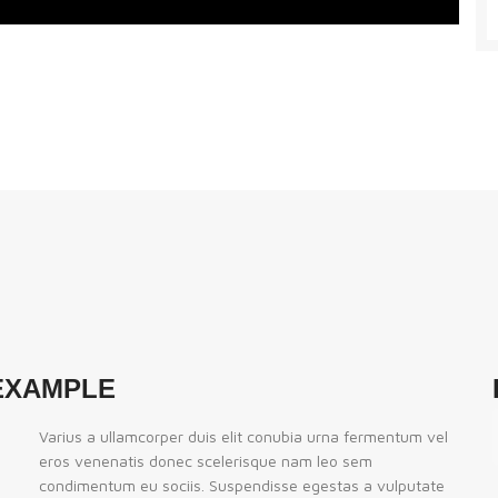
EXAMPLE
Varius a ullamcorper duis elit conubia urna fermentum vel
eros venenatis donec scelerisque nam leo sem
condimentum eu sociis. Suspendisse egestas a vulputate