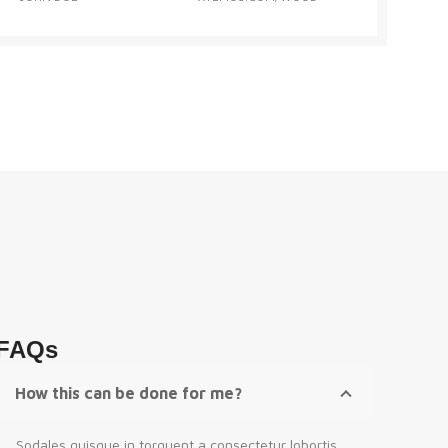
FAQs
How this can be done for me?
Sodales quisque in torquent a consectetur lobortis