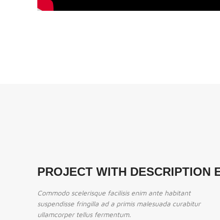
PROJECT WITH DESCRIPTION 
Commodo scelerisque facilisis enim ante habitant
suspendisse fringilla ad a primis malesuada curabitur
ullamcorper tellus fermentum.