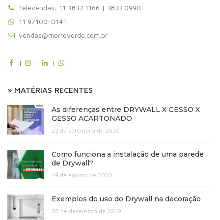
Televendas: 11 3832.1166 | 3833.0990
11 97100-0141
vendas@morroverde.com.br
|
|
|
» MATÉRIAS RECENTES
As diferenças entre DRYWALL X GESSO X
GESSO ACARTONADO
22 de setembro de 2020
Como funciona a instalação de uma parede
de Drywall?
19 de agosto de 2020
Exemplos do uso do Drywall na decoração
28 de dezembro de 2019