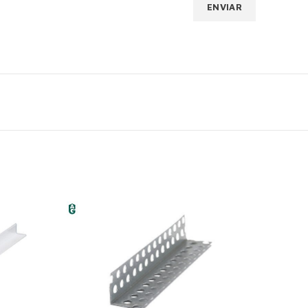
» INSTITUCIONAL
Política de Privacidade
Cálculo de Material
O Armazém