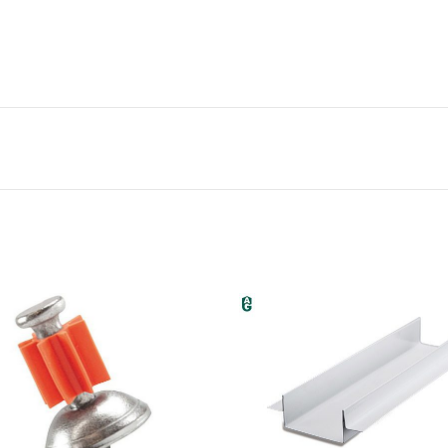
IAS RECENTES
» LOJAS AG
As diferenças entre
CAPITAL:
DRYWALL X GESSO X
GESSO ACARTONADO
Mooca
22 de setembro de 2020
INTERIOR: