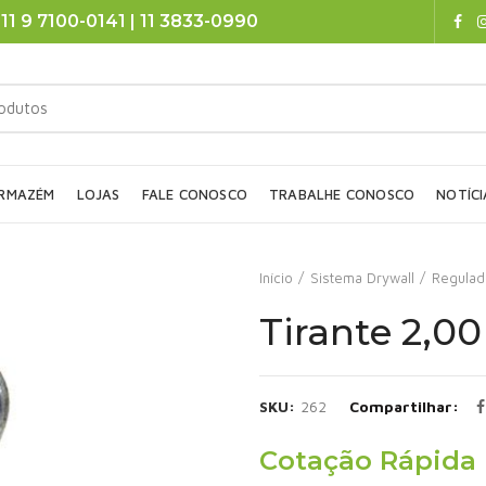
11 9 7100-0141 | 11 3833-0990
RMAZÉM
LOJAS
FALE CONOSCO
TRABALHE CONOSCO
NOTÍCI
Início
Sistema Drywall
Regulad
Tirante 2,0
SKU:
262
Compartilhar
Cotação Rápida