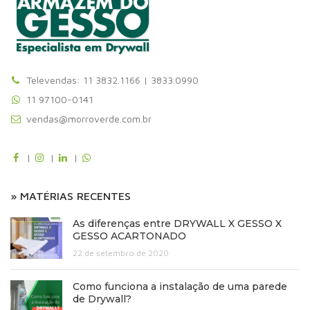
Televendas: 11 3832.1166 | 3833.0990
11 97100-0141
vendas@morroverde.com.br
|
|
|
» MATÉRIAS RECENTES
As diferenças entre DRYWALL X GESSO X
GESSO ACARTONADO
22 de setembro de 2020
Como funciona a instalação de uma parede
de Drywall?