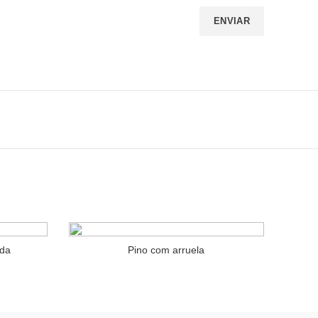
» INSTITUCIONAL
Política de Privacidade
Cálculo de Material
O Armazém
Fale Conosco
Trabalhe Conosco
Notícias AG
ada
Pino com arruela