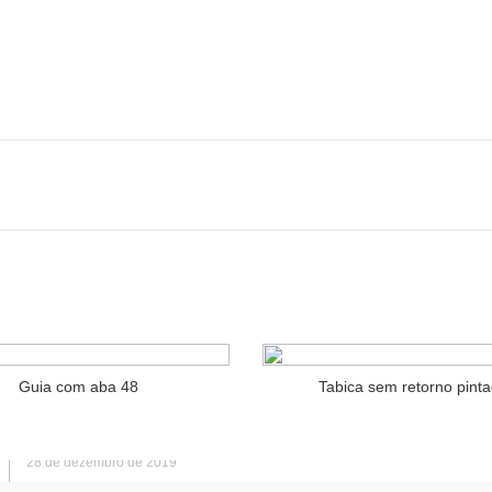
RIAS RECENTES
» LOJAS AG
As diferenças entre
CAPITAL:
DRYWALL X GESSO X
GESSO ACARTONADO
Mooca
22 de setembro de 2020
INTERIOR:
Como funciona a instalação
Bragança Paulista
de uma parede de Drywall?
19 de agosto de 2020
Guia com aba 48
Tabica sem retorno pint
Exemplos do uso do Drywall
na decoração
28 de dezembro de 2019