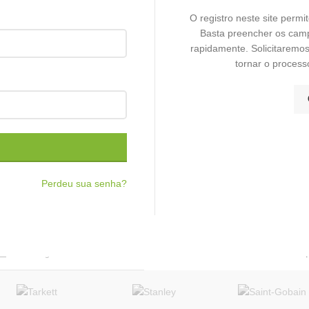
O registro neste site permi
Basta preencher os cam
rapidamente. Solicitaremo
tornar o process
RIAS RECENTES
» LOJAS AG
As diferenças entre
CAPITAL:
DRYWALL X GESSO X
GESSO ACARTONADO
Mooca
22 de setembro de 2020
Perdeu sua senha?
INTERIOR:
Como funciona a
Bragança Paulista
instalação de uma parede
de Drywall?
19 de agosto de 2020
Exemplos do uso do
Drywall na decoração