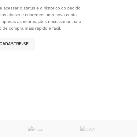
te acessar o status e o histórico do pedido.
pos abaixo e criaremos uma nova conta
s apenas as informações necessárias para
o de compra mais rápido e fácil.
CADASTRE-SE
» INSTITUCIONAL
Política de Privacidade
Cálculo de Material
O Armazém
Fale Conosco
Trabalhe Conosco
Notícias AG