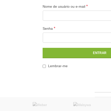
*
Nome de usuário ou e-mail
*
Senha
» MATÉ
Televendas: 11 3832.1166 | 3833.0990
ENTRAR
11 97100-0141
vendas@morroverde.com.br
Lembrar-me
|
|
|