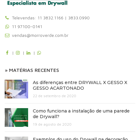
Televendas: 11 3832.1166 | 3833.0990
11 97100-0141
vendas@morroverde.com.br
|
|
|
» MATÉRIAS RECENTES
As diferenças entre DRYWALL X GESSO X
GESSO ACARTONADO
22 de setembro de 2020
Como funciona a instalação de uma parede
de Drywall?
19 de agosto de 2020
Exemplos do uso do Drywall na decoração